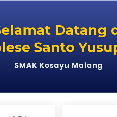
Selamat Datang d
lese Santo Yusu
SMAK Kosayu Malang