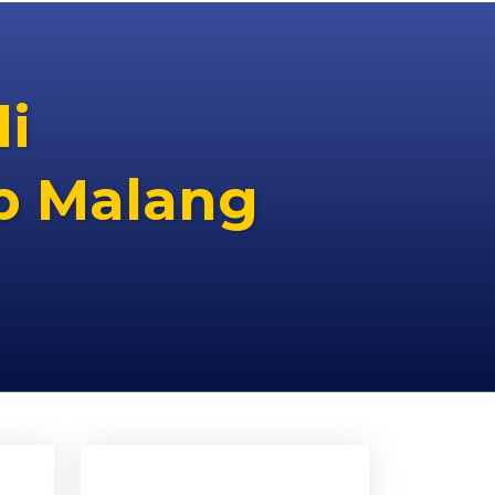
i
p Malang